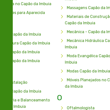
tofaria no Capão da Imbuia
Massagens Capão da Im
cursões para Aparecida
Materiais de Construçã
Capão da Imbuia
Mecânica - Capão da I
stas Capão da Imbuia
Mecânica Hidráulica Ca
oricultura Capão da Imbuia
Imbuia
gos Capão da Imbuia
Moda Evangélica Capão
eios Capão da Imbuia
Imbuia
Modas Capão da Imbuia
Móveis Planejados no 
s - Instalação
da Imbuia
s no Capão da Imbuia
O
ometria e Balanceamento
pão da Imbuia
Oftalmologista