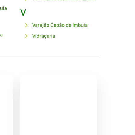
uia
V
Varejão Capão da Imbuia
ia
Vidraçaria