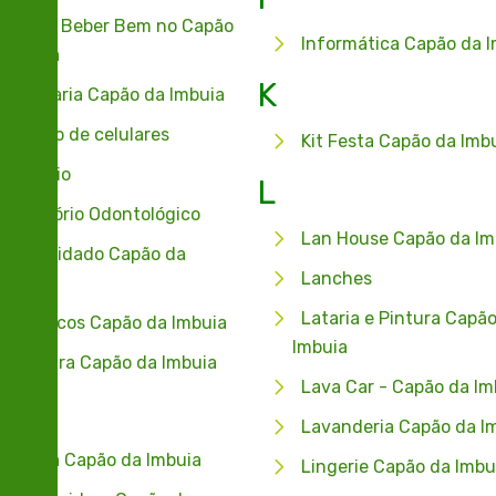
mer e Beber Bem no Capão
Informática Capão da I
 Imbuia
K
nfeitaria Capão da Imbuia
nserto de celulares
Kit Festa Capão da Imb
nsórcio
L
nsultório Odontológico
Lan House Capão da Im
ntabilidado Capão da
Lanches
buia
Lataria e Pintura Capão
sméticos Capão da Imbuia
Imbuia
stureira Capão da Imbuia
Lava Car - Capão da Im
Lavanderia Capão da I
ntista Capão da Imbuia
Lingerie Capão da Imbu