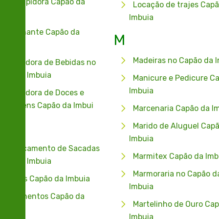
sentupidora Capão da
Locação de trajes Capã
buia
Imbuia
spachante Capão da
M
buia
Madeiras no Capão da 
stribuidora de Bebidas no
pão da Imbuia
Manicure e Pedicure C
Imbuia
stribuidora de Doces e
balagens Capão da Imbui
Marcenaria Capão da I
Marido de Aluguel Capã
Imbuia
vidraçamento de Sacadas
Marmitex Capão da Imb
pão da Imbuia
Marmoraria no Capão d
xovais Capão da Imbuia
Imbuia
capamentos Capão da
Martelinho de Ouro Cap
buia
Imbuia