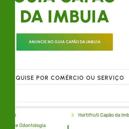
DA IMBUIA
ANUNCIE NO GUIA CAPÃO DA IMBUIA
PESQUISE POR COMÉRCIO OU SERVIÇO
aveiro
Hortifruti Capão da Imb
ínica de Odontologia
I