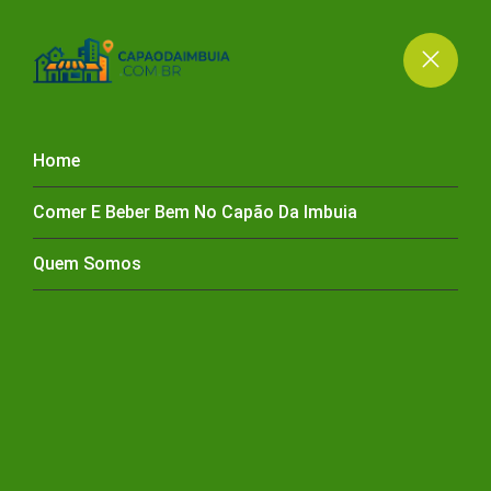
Home
Comer E Beber Bem No Capão Da Imbuia
AÇOUGUE NO CAPÃO
Quem Somos
DA IMBUIA
Açougue no Capão da Imbuia
HOME
AÇOUGUE CAPÃO DA IMBUIA