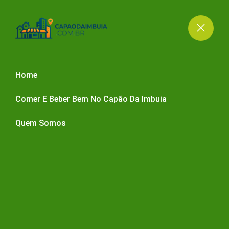
Home
Comer E Beber Bem No Capão Da Imbuia
404 ERROR: PAGE NOT
Quem Somos
FOUND!
HOME
404